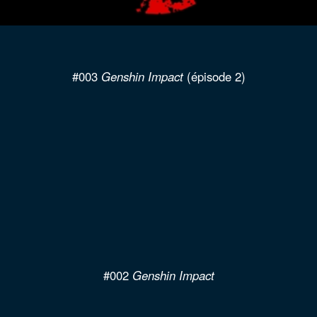
#002
Genshin Impact
#001
Pokemon
au fil des âges