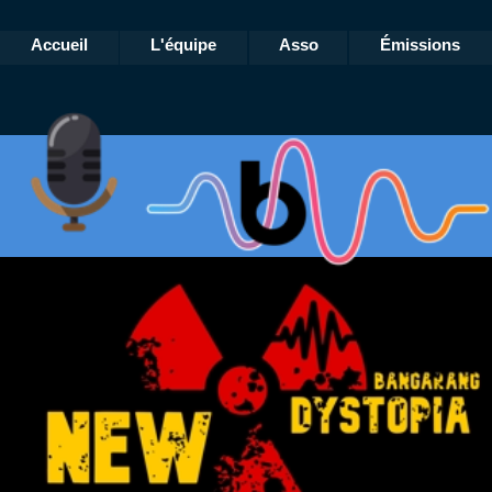
Accueil
L'équipe
Asso
Émissions
#003
Genshin Impact
(épisode 2)